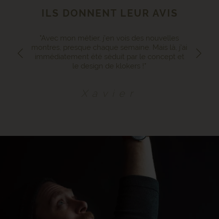
ILS DONNENT LEUR AVIS
"Avec mon métier, j’en vois des nouvelles
montres, presque chaque semaine. Mais là, j’ai
immédiatement été séduit par le concept et
le design de klokers !"
Xavier