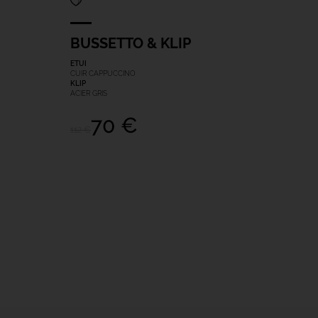
BUSSETTO & KLIP
ETUI
CUIR CAPPUCCINO
KLIP
ACIER GRIS
70 €
112 €