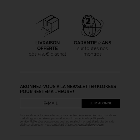
LIVRAISON
GARANTIE 2 ANS
OFFERTE
sur toutes nos
dès 550€ d'achat
montres
ABONNEZ-VOUS À LA NEWSLETTER KLOKERS
POUR RESTER À L’HEURE !
JE M'ABONNE
En vous abonnant à la newsletter, vous acceptez de recevoir des communications
marketing personnalisées par email, et confirmez avoir lu la
politique de
confidentialité
. Vous pouvez vous désinscrire à tout moment à l’aide des liens de
désinscription ou en nous contactant à l’adresse :
contact@klokers.com