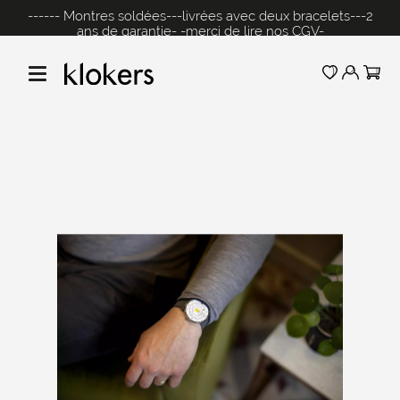
------ Montres soldées---livrées avec deux bracelets---2
ans de garantie- -merci de lire nos CGV-