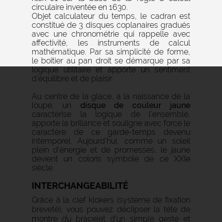
circulaire inventée en 1630.
Objet calculateur du temps, le cadran est
constitué de 3 disques coplanaires gradués
avec une chronométrie qui rappelle avec
affectivité, les instruments de calcul
mathématique. Par sa simplicité de forme,
le boitier au pan droit se démarque par sa
logique utilitaire et apporte un sentiment
d’équilibre et de plaisir.
Au centre de la glace, à la naissance de la
loupe, un
disque de couleur jaune
caractérise la logique de l’ensemble,
apporte la brillance et souligne avec force le
caractère de ce garde-temps devenu
intemporel. Aujourd’hui, comme un soleil
plein d’énergie et de promesses, le jaune
devient un coloris symbole de ce XXIe
siècle.
INTERCHANGEABILITÉ
Grâce à la clef klokers (système de fixation
breveté), vous pouvez déclipser la tête de
montre du bracelet d’un simple geste et