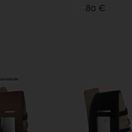
80 €
118 €
ouveauté