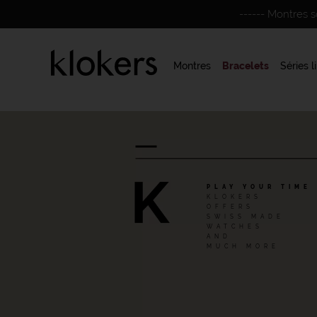
------ Montres 
Montres
Bracelets
Séries l
PLAY YOUR TIME
KLOKERS
OFFERS
SWISS MADE
WATCHES
AND
MUCH MORE