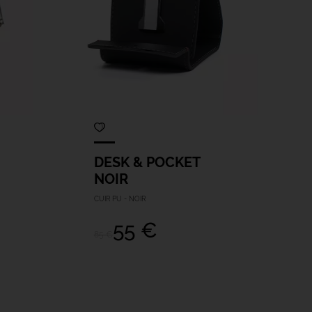
DESK & POCKET
NOIR
CUIR PU - NOIR
55 €
85 €