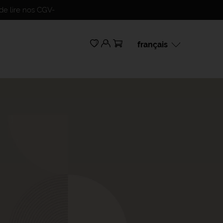
de lire nos CGV-
français
français
english