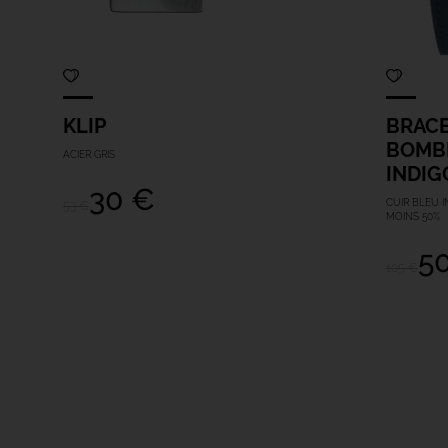
KLIP
BRAC
BOMBÉ
ACIER GRIS
INDIG
30 €
CUIR BLEU I
53 €
MOINS 50%
5
105 €