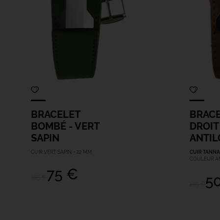
BRACELET
BRAC
BOMBÉ - VERT
DROIT 
SAPIN
ANTIL
CUIR VERT SAPIN - 22 MM
CUIR TANNA
COULEUR AN
75 €
5
105 €
105 €