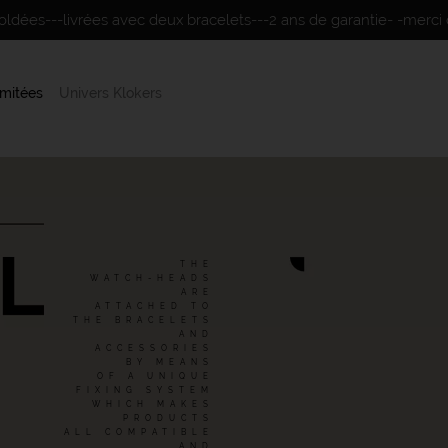
soldées---livrées avec deux bracelets---2 ans de garantie- -merci 
imitées
Univers Klokers
THE
WATCH-HEADS
ARE
ATTACHED TO
THE BRACELETS
AND
ACCESSORIES
BY MEANS
OF A UNIQUE
FIXING SYSTEM
WHICH MAKES
PRODUCTS
ALL COMPATIBLE
AND