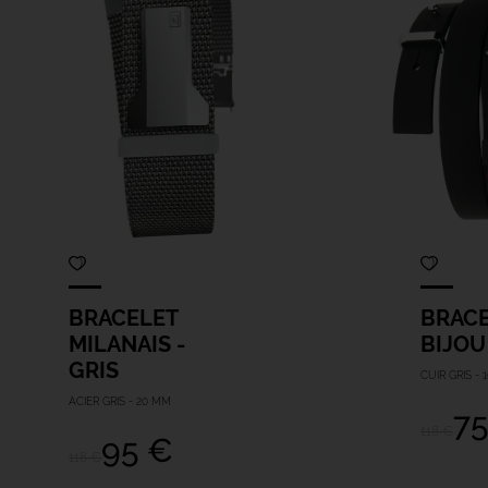
BRACELET
BRAC
MILANAIS -
BIJOU
GRIS
CUIR GRIS - 
ACIER GRIS - 20 MM
75
118 €
95 €
118 €