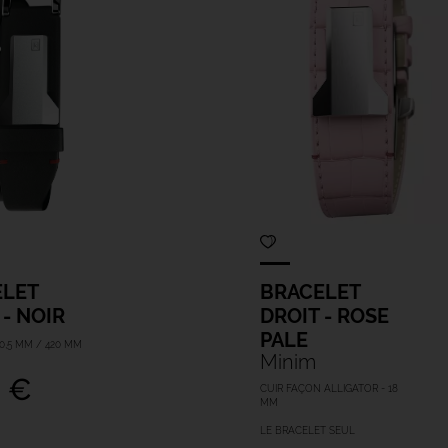
ELET
BRACELET
 - NOIR
DROIT - ROSE
PALE
10,5 MM / 420 MM
Minim
 €
CUIR FAÇON ALLIGATOR - 18
MM
LE BRACELET SEUL