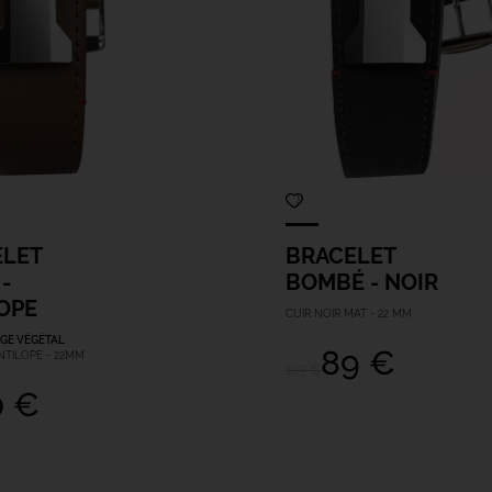
ELET
BRACELET
-
BOMBÉ - NOIR
OPE
CUIR NOIR MAT - 22 MM
GE VÉGÉTAL
89 €
TILOPE - 22MM
105 €
0 €