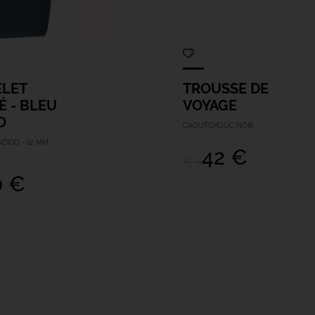
ELET
TROUSSE DE
 - BLEU
VOYAGE
O
CAOUTCHOUC NOIR
NDIGO - 22 MM.
42 €
85 €
0 €