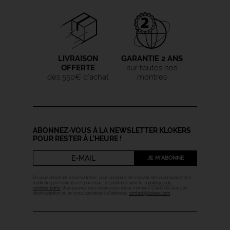
LIVRAISON
GARANTIE 2 ANS
OFFERTE
sur toutes nos
dès 550€ d'achat
montres
ABONNEZ-VOUS À LA NEWSLETTER KLOKERS
POUR RESTER À L’HEURE !
JE M'ABONNE
En vous abonnant à la newsletter, vous acceptez de recevoir des communications
marketing personnalisées par email, et confirmez avoir lu la
politique de
confidentialité
. Vous pouvez vous désinscrire à tout moment à l’aide des liens de
désinscription ou en nous contactant à l’adresse :
contact@klokers.com