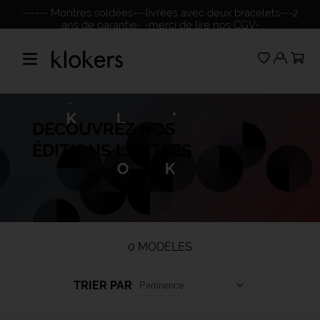
------ Montres soldées---livrées avec deux bracelets---2
ans de garantie- -merci de lire nos CGV-
DECOUVREZ NOS
ÉDITIONS LIMITÉES
0 MODÈLES
TRIER PAR